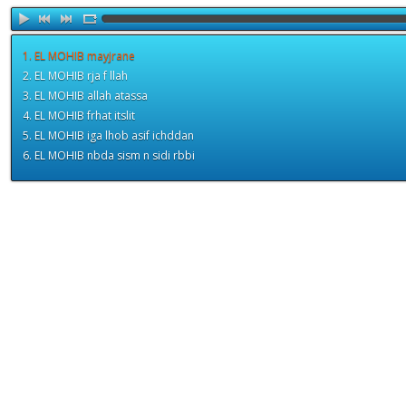
1. EL MOHIB mayjrane
2. EL MOHIB rja f llah
3. EL MOHIB allah atassa
4. EL MOHIB frhat itslit
5. EL MOHIB iga lhob asif ichddan
6. EL MOHIB nbda sism n sidi rbbi