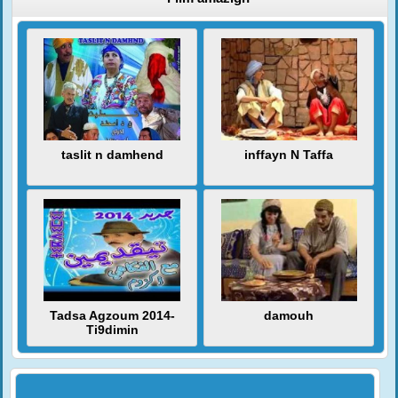
taslit n damhend
inffayn N Taffa
Tadsa Agzoum 2014-
damouh
Ti9dimin