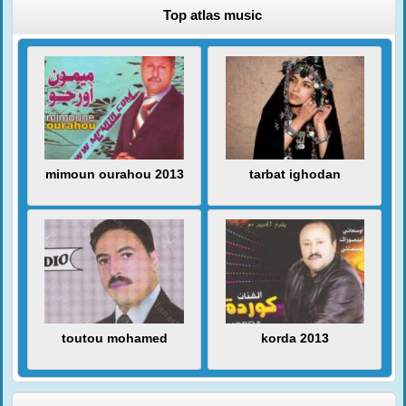
Top atlas music
mimoun ourahou 2013
tarbat ighodan
toutou mohamed
korda 2013