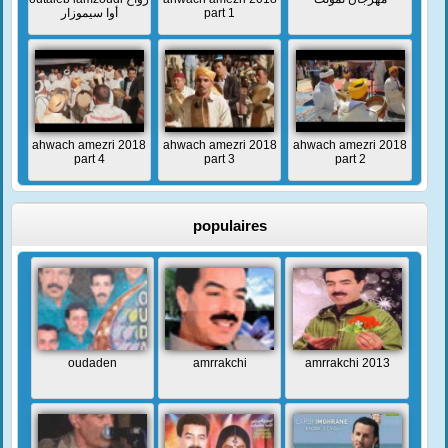
أوا سيموزار
part 1
ahwach amezri 2018
ahwach amezri 2018
ahwach amezri 2018
part 4
part 3
part 2
populaires
oudaden
amrrakchi
amrrakchi 2013