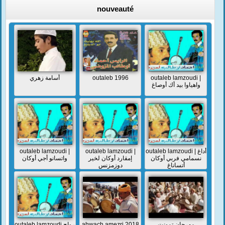
nouveauté
أسامة زهري
outaleb 1996
outaleb lamzoudi |
واهياوا بيد أك أوصاغ
outaleb lamzoudi |
outaleb lamzoudi |
outaleb lamzoudi | أداغ
نسمامي فربي أوكان
إمقارد أوكان لخير
واتسانو أجي أوكان
أتساناغ
دوزمزنس
outaleb lamzoudi رواح
ahwach amezri 2018
مهرجان تمونت