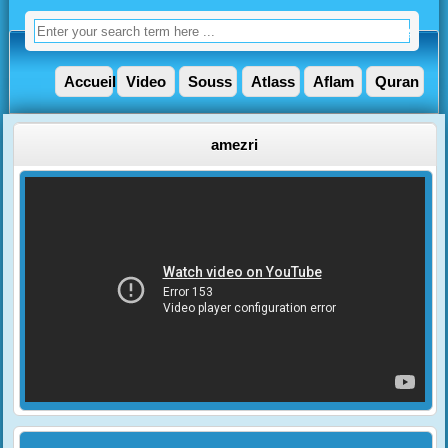
Accueil
Video
Souss
Atlass
Aflam
Quran
amezri