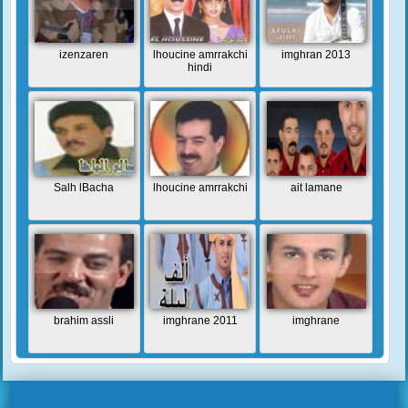
izenzaren
lhoucine amrrakchi
imghran 2013
hindi
Salh lBacha
lhoucine amrrakchi
ait lamane
brahim assli
imghrane 2011
imghrane