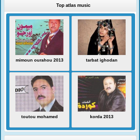
Top atlas music
mimoun ourahou 2013
tarbat ighodan
toutou mohamed
korda 2013