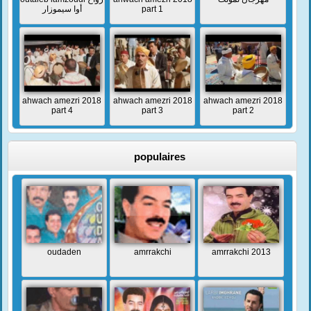
أوا سيموزار
part 1
ahwach amezri 2018
ahwach amezri 2018
ahwach amezri 2018
part 4
part 3
part 2
populaires
oudaden
amrrakchi
amrrakchi 2013