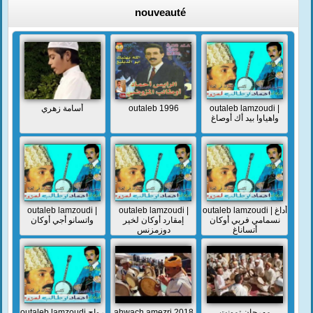
nouveauté
أسامة زهري
outaleb 1996
outaleb lamzoudi |
واهياوا بيد أك أوصاغ
outaleb lamzoudi |
outaleb lamzoudi |
outaleb lamzoudi | أداغ
نسمامي فربي أوكان
إمقارد أوكان لخير
واتسانو أجي أوكان
أتساناغ
دوزمزنس
outaleb lamzoudi رواح
ahwach amezri 2018
مهرجان تمونت