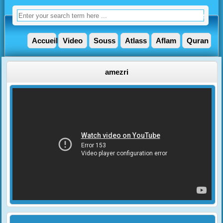
Accueil
Video
Souss
Atlass
Aflam
Quran
amezri