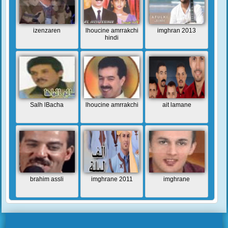
izenzaren
lhoucine amrrakchi
imghran 2013
hindi
Salh lBacha
lhoucine amrrakchi
ait lamane
brahim assli
imghrane 2011
imghrane