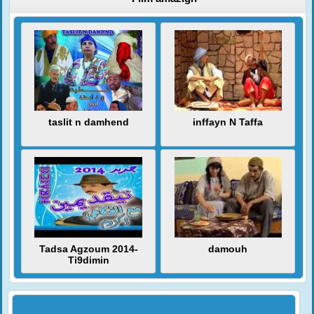
taslit n damhend
inffayn N Taffa
Tadsa Agzoum 2014-
damouh
Ti9dimin