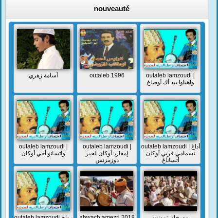
nouveauté
أسامة زهري
outaleb 1996
outaleb lamzoudi |
واهياوا بيد أك أوصاغ
outaleb lamzoudi |
outaleb lamzoudi |
outaleb lamzoudi | أداغ
نسمامي فربي أوكان
إمقارد أوكان لخير
واتسانو أجي أوكان
أتساناغ
دوزمزنس
outaleb lamzoudi رواح
ahwach amezri 2018
مهرجان تمونت