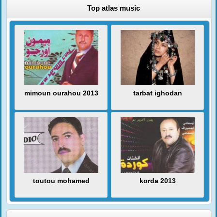
Top atlas music
mimoun ourahou 2013
tarbat ighodan
toutou mohamed
korda 2013