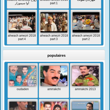
أوا سيموزار
part 1
ahwach amezri 2018
ahwach amezri 2018
ahwach amezri 2018
part 4
part 3
part 2
populaires
oudaden
amrrakchi
amrrakchi 2013