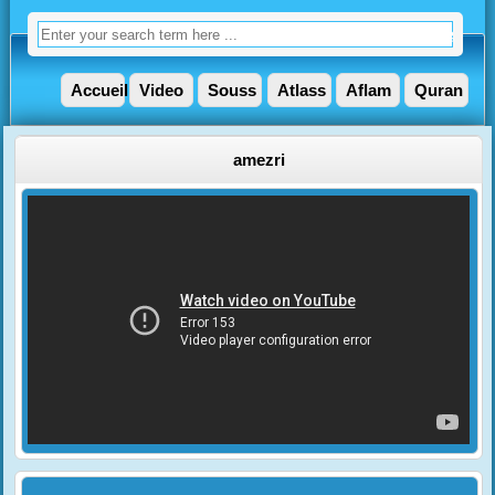
Accueil
Video
Souss
Atlass
Aflam
Quran
amezri