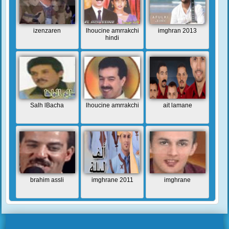
izenzaren
lhoucine amrrakchi
imghran 2013
hindi
Salh lBacha
lhoucine amrrakchi
ait lamane
brahim assli
imghrane 2011
imghrane