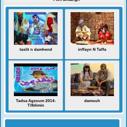
taslit n damhend
inffayn N Taffa
Tadsa Agzoum 2014-
damouh
Ti9dimin