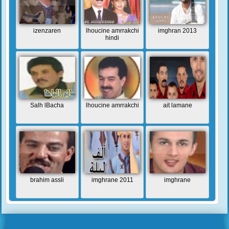
izenzaren
lhoucine amrrakchi
imghran 2013
hindi
Salh lBacha
lhoucine amrrakchi
ait lamane
brahim assli
imghrane 2011
imghrane