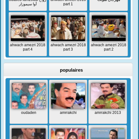
أوا سيموزار
part 1
ahwach amezri 2018
ahwach amezri 2018
ahwach amezri 2018
part 4
part 3
part 2
populaires
oudaden
amrrakchi
amrrakchi 2013