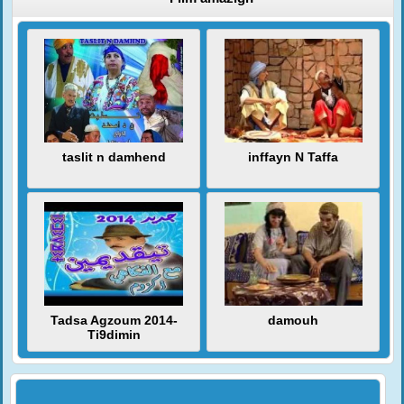
taslit n damhend
inffayn N Taffa
Tadsa Agzoum 2014-
damouh
Ti9dimin