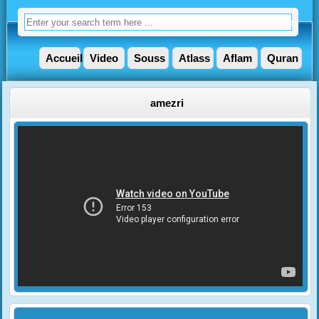
Accueil
Video
Souss
Atlass
Aflam
Quran
amezri