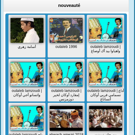
nouveauté
أسامة زهري
outaleb 1996
outaleb lamzoudi |
واهياوا بيد أك أوصاغ
outaleb lamzoudi |
outaleb lamzoudi |
outaleb lamzoudi | أداغ
نسمامي فربي أوكان
إمقارد أوكان لخير
واتسانو أجي أوكان
أتساناغ
دوزمزنس
outaleb lamzoudi رواح
ahwach amezri 2018
مهرجان تمونت