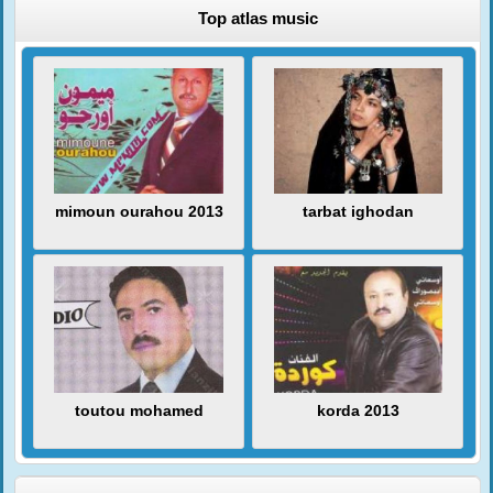
Top atlas music
mimoun ourahou 2013
tarbat ighodan
toutou mohamed
korda 2013