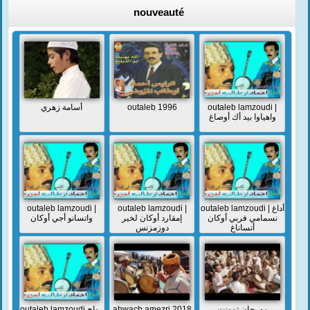
nouveauté
أسامة زهري
outaleb 1996
outaleb lamzoudi |
واهياوا بيد أك أوصاغ
outaleb lamzoudi |
outaleb lamzoudi |
outaleb lamzoudi | أداغ
نسمامي فربي أوكان
إمقارد أوكان لخير
واتسانو أجي أوكان
أتساناغ
دوزمزنس
outaleb lamzoudi رواح
ahwach amezri 2018
مهرجان تمونت