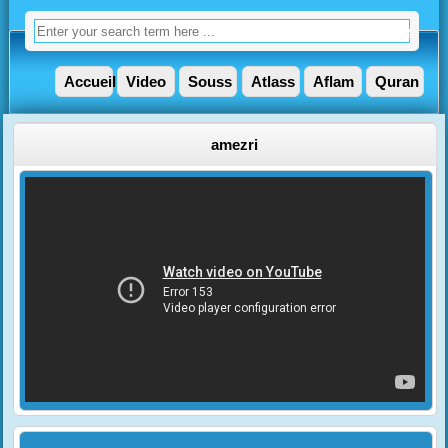
Accueil
Video
Souss
Atlass
Aflam
Quran
amezri