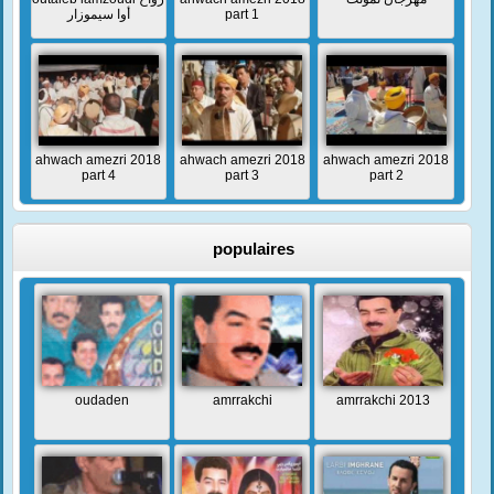
أوا سيموزار
part 1
ahwach amezri 2018
ahwach amezri 2018
ahwach amezri 2018
part 4
part 3
part 2
populaires
oudaden
amrrakchi
amrrakchi 2013