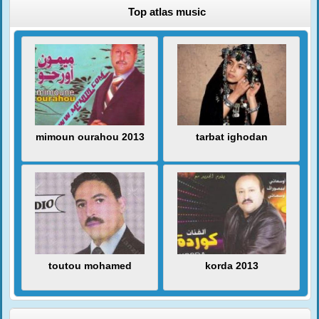
Top atlas music
mimoun ourahou 2013
tarbat ighodan
toutou mohamed
korda 2013