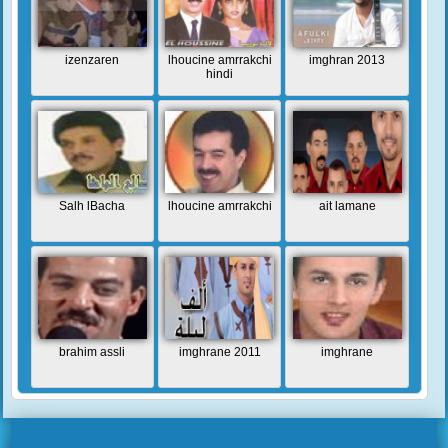
izenzaren
lhoucine amrrakchi
imghran 2013
hindi
Salh lBacha
lhoucine amrrakchi
ait lamane
brahim assli
imghrane 2011
imghrane