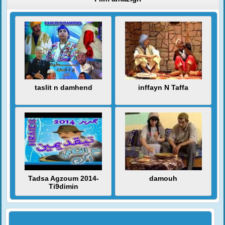
taslit n damhend
inffayn N Taffa
Tadsa Agzoum 2014-
damouh
Ti9dimin