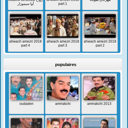
أوا سيموزار
part 1
ahwach amezri 2018
ahwach amezri 2018
ahwach amezri 2018
part 4
part 3
part 2
populaires
oudaden
amrrakchi
amrrakchi 2013