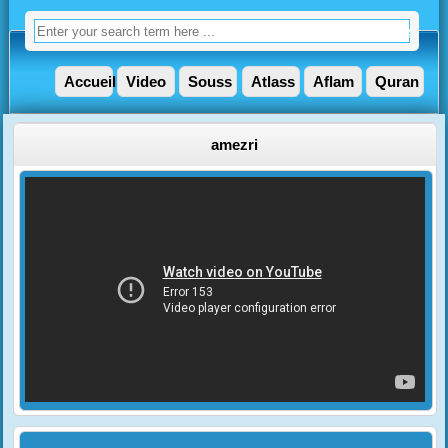
Accueil
Video
Souss
Atlass
Aflam
Quran
amezri