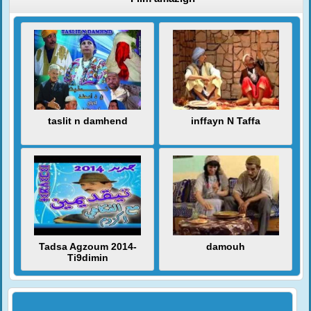
taslit n damhend
inffayn N Taffa
Tadsa Agzoum 2014-
damouh
Ti9dimin