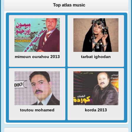
Top atlas music
mimoun ourahou 2013
tarbat ighodan
toutou mohamed
korda 2013