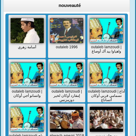
nouveauté
أسامة زهري
outaleb 1996
outaleb lamzoudi |
واهياوا بيد أك أوصاغ
outaleb lamzoudi |
outaleb lamzoudi |
outaleb lamzoudi | أداغ
نسمامي فربي أوكان
إمقارد أوكان لخير
واتسانو أجي أوكان
أتساناغ
دوزمزنس
outaleb lamzoudi رواح
ahwach amezri 2018
مهرجان تمونت