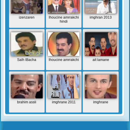
izenzaren
lhoucine amrrakchi
imghran 2013
hindi
Salh lBacha
lhoucine amrrakchi
ait lamane
brahim assli
imghrane 2011
imghrane