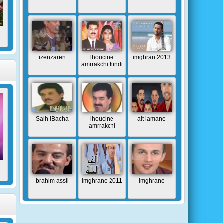
izenzaren
lhoucine
imghran 2013
amrrakchi hindi
Salh lBacha
lhoucine
ait lamane
amrrakchi
brahim assli
imghrane 2011
imghrane