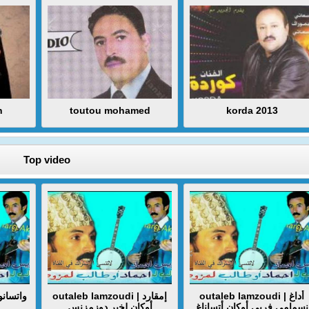
n
toutou mohamed
korda 2013
Top video
outaleb lamzoudi | أداغ
outaleb lamzoudi | إمقارد
نسمامي فربي أوكان أتساناغ
أوكان لخير دوزمزنس