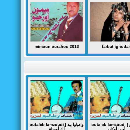
mimoun ourahou 2013
tarbat ighoda
outaleb lamzoudi | واتسانو
outaleb lamzoudi | واهياوا بيد
أجي أوكان
أك أوصاغ