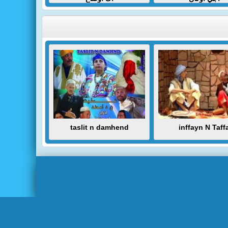
taslit n damhend
inffayn N Taff