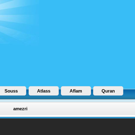
Souss
Atlass
Aflam
Quran
amezri