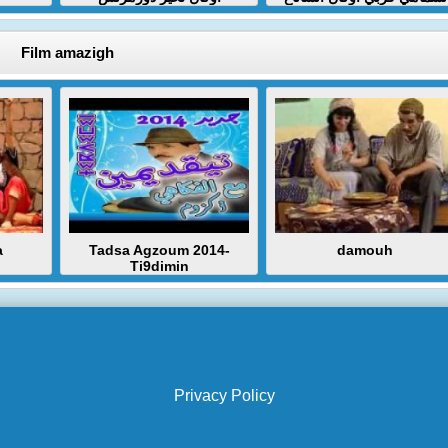
Film amazigh
a
Tadsa Agzoum 2014-
damouh
Ti9dimin
Privacy Policy