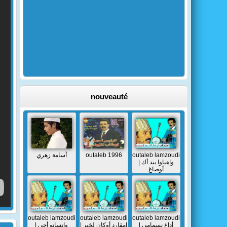
nouveauté
أسامة زهري
outaleb 1996
outaleb lamzoudi
| واهياوا بيد أك
أوصاغ
outaleb lamzoudi
outaleb lamzoudi
outaleb lamzoudi
| أداغ نسمامي
| إمقارد أوكان لخير
| واتسانو أجي