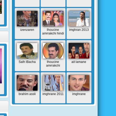
izenzaren
lhoucine
imghran 2013
amrrakchi hindi
Salh lBacha
lhoucine
ait lamane
amrrakchi
brahim assli
imghrane 2011
imghrane