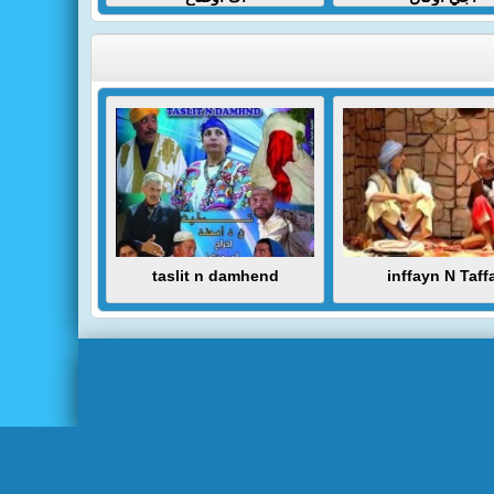
taslit n damhend
inffayn N Taff