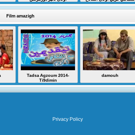
Film amazigh
a
Tadsa Agzoum 2014-
damouh
Ti9dimin
Privacy Policy