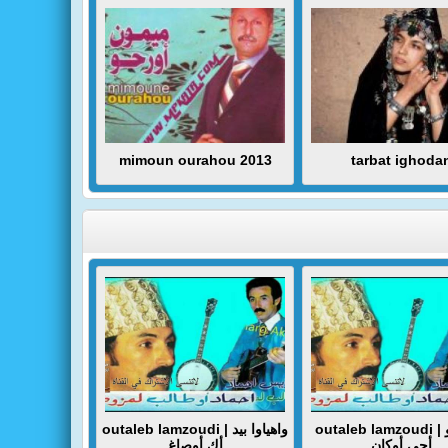
mimoun ourahou 2013
tarbat ighoda
outaleb lamzoudi | واتسانو
outaleb lamzoudi | واهياوا بيد
أجي أوكان
أك أوصاغ