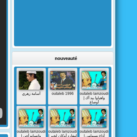
nouveauté
أسامة زهري
outaleb 1996
outaleb lamzoudi
| واهياوا بيد أك
أوصاغ
outaleb lamzoudi
outaleb lamzoudi
outaleb lamzoudi
| أداغ نسمامي
| إمقارد أوكان لخير
| واتسانو أجي