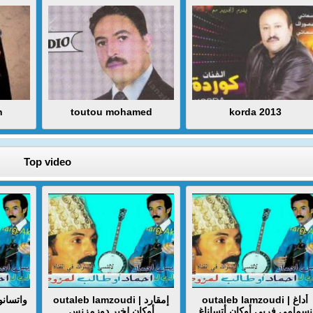
n
toutou mohamed
korda 2013
Top video
outaleb lamzoudi | أداغ
outaleb lamzoudi | إمقارد
نسمامي فربي أوكان أتساناغ
أوكان لخير دوزمزنس