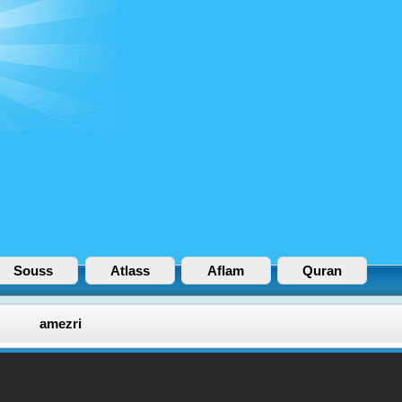
Souss
Atlass
Aflam
Quran
amezri