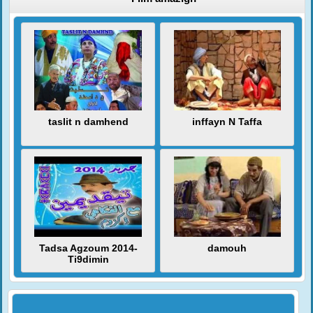
taslit n damhend
inffayn N Taffa
Tadsa Agzoum 2014-
damouh
Ti9dimin