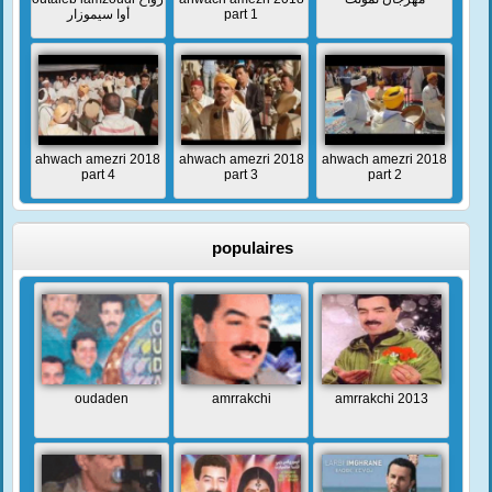
أوا سيموزار
part 1
ahwach amezri 2018
ahwach amezri 2018
ahwach amezri 2018
part 4
part 3
part 2
populaires
oudaden
amrrakchi
amrrakchi 2013