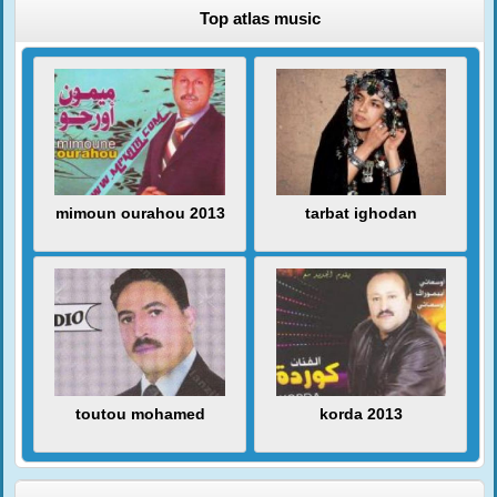
Top atlas music
mimoun ourahou 2013
tarbat ighodan
toutou mohamed
korda 2013