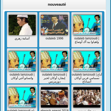
nouveauté
أسامة زهري
outaleb 1996
outaleb lamzoudi |
واهياوا بيد أك أوصاغ
outaleb lamzoudi |
outaleb lamzoudi |
outaleb lamzoudi | أداغ
نسمامي فربي أوكان
إمقارد أوكان لخير
واتسانو أجي أوكان
أتساناغ
دوزمزنس
outaleb lamzoudi رواح
ahwach amezri 2018
مهرجان تمونت