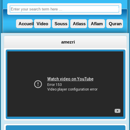
Accueil
Video
Souss
Atlass
Aflam
Quran
amezri