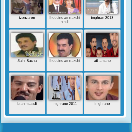
izenzaren
lhoucine amrrakchi
imghran 2013
hindi
Salh lBacha
lhoucine amrrakchi
ait lamane
brahim assli
imghrane 2011
imghrane