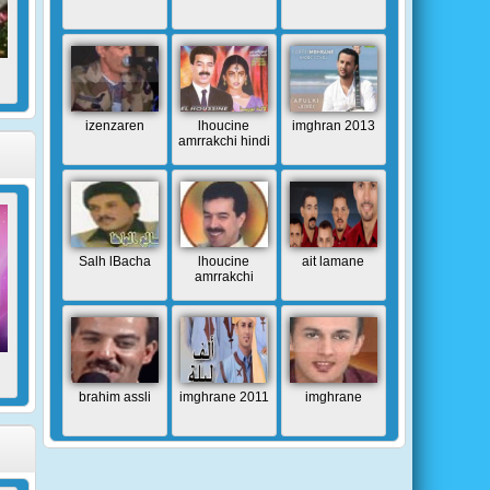
izenzaren
lhoucine
imghran 2013
amrrakchi hindi
Salh lBacha
lhoucine
ait lamane
amrrakchi
brahim assli
imghrane 2011
imghrane