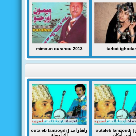
mimoun ourahou 2013
tarbat ighoda
outaleb lamzoudi | واتسانو
outaleb lamzoudi | واهياوا بيد
أجي أوكان
أك أوصاغ