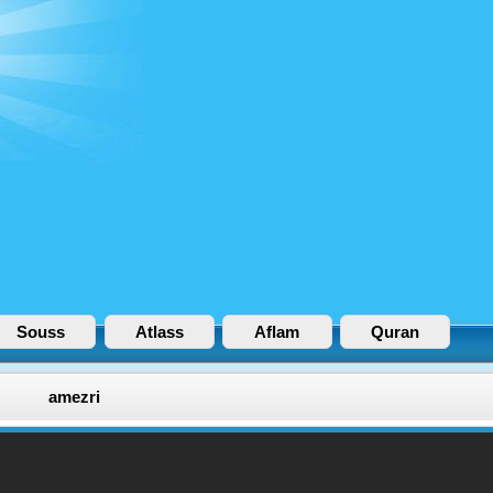
Souss
Atlass
Aflam
Quran
amezri