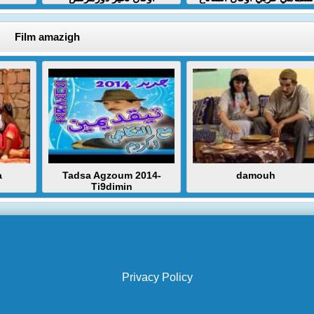
Film amazigh
a
Tadsa Agzoum 2014-
damouh
Ti9dimin
Privacy Policy