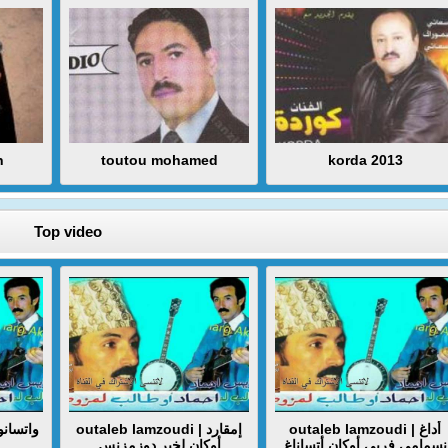
n
toutou mohamed
korda 2013
Top video
outaleb lamzoudi | أداغ
outaleb lamzoudi | إمقارد
نسمامي فربي أوكان أتساناغ
أوكان لخير دوزمزنس