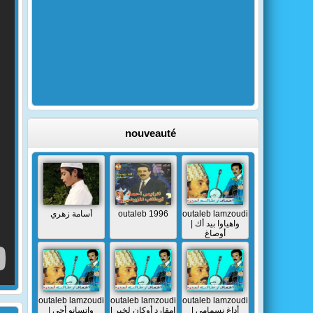
nouveauté
أسامة زهري
outaleb 1996
outaleb lamzoudi
| واهياوا بيد أك
أوصاغ
outaleb lamzoudi
outaleb lamzoudi
outaleb lamzoudi
| أداغ نسمامي
| إمقارد أوكان لخير
| واتسانو أجي