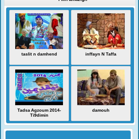
taslit n damhend
inffayn N Taffa
Tadsa Agzoum 2014-
damouh
Ti9dimin