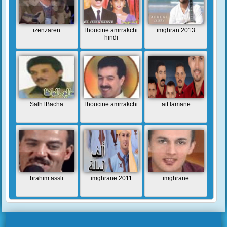
izenzaren
lhoucine amrrakchi
imghran 2013
hindi
Salh lBacha
lhoucine amrrakchi
ait lamane
brahim assli
imghrane 2011
imghrane