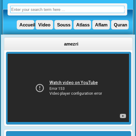
Accueil
Video
Souss
Atlass
Aflam
Quran
amezri