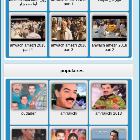
أوا سيموزار
part 1
ahwach amezri 2018
ahwach amezri 2018
ahwach amezri 2018
part 4
part 3
part 2
populaires
oudaden
amrrakchi
amrrakchi 2013