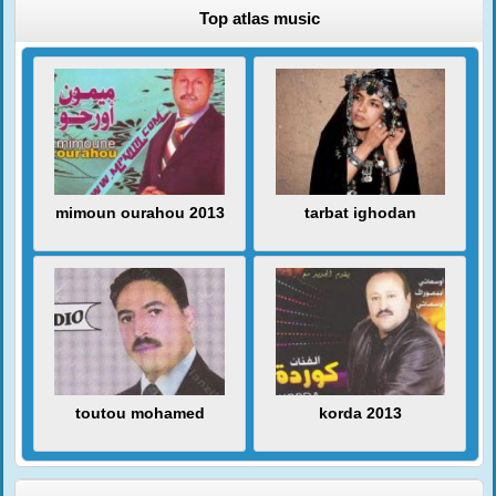
Top atlas music
mimoun ourahou 2013
tarbat ighodan
toutou mohamed
korda 2013