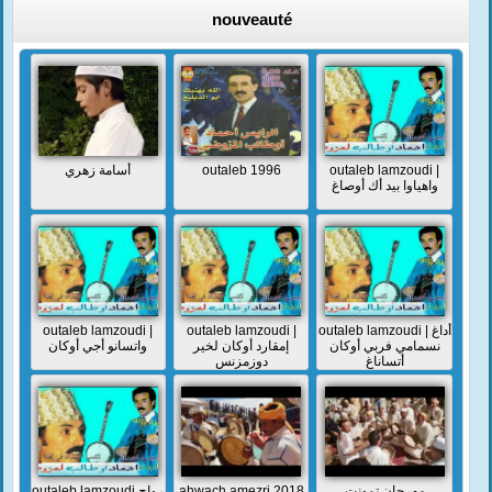
nouveauté
أسامة زهري
outaleb 1996
outaleb lamzoudi |
واهياوا بيد أك أوصاغ
outaleb lamzoudi |
outaleb lamzoudi |
outaleb lamzoudi | أداغ
نسمامي فربي أوكان
إمقارد أوكان لخير
واتسانو أجي أوكان
أتساناغ
دوزمزنس
outaleb lamzoudi رواح
ahwach amezri 2018
مهرجان تمونت