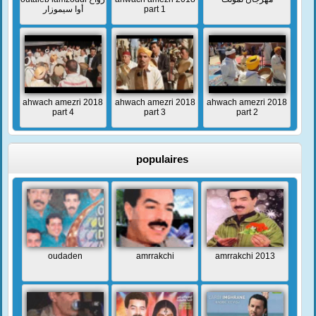
أوا سيموزار
part 1
ahwach amezri 2018
ahwach amezri 2018
ahwach amezri 2018
part 4
part 3
part 2
populaires
oudaden
amrrakchi
amrrakchi 2013