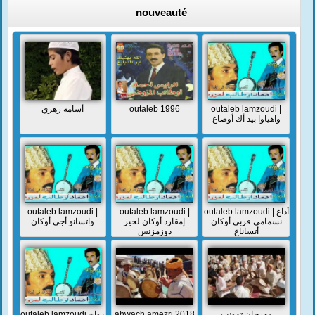
nouveauté
أسامة زهري
outaleb 1996
outaleb lamzoudi |
واهياوا بيد أك أوصاغ
outaleb lamzoudi |
outaleb lamzoudi |
outaleb lamzoudi | أداغ
نسمامي فربي أوكان
إمقارد أوكان لخير
واتسانو أجي أوكان
أتساناغ
دوزمزنس
outaleb lamzoudi رواح
ahwach amezri 2018
مهرجان تمونت