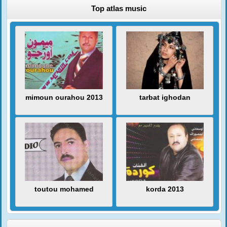
Top atlas music
mimoun ourahou 2013
tarbat ighodan
toutou mohamed
korda 2013