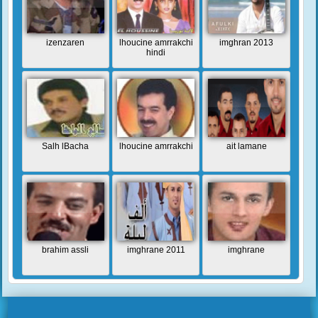
izenzaren
lhoucine amrrakchi
imghran 2013
hindi
Salh lBacha
lhoucine amrrakchi
ait lamane
brahim assli
imghrane 2011
imghrane