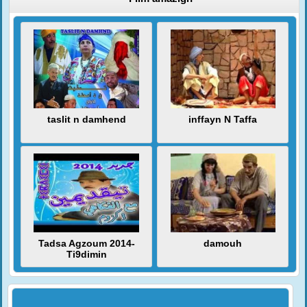
taslit n damhend
inffayn N Taffa
Tadsa Agzoum 2014-
damouh
Ti9dimin