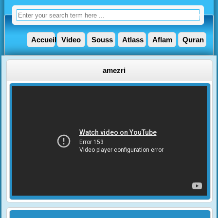
Accueil
Video
Souss
Atlass
Aflam
Quran
amezri