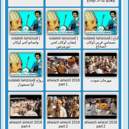
واهياوا بيد أك أوصاغ
outaleb lamzoudi |
outaleb lamzoudi |
outaleb lamzoudi | أداغ
نسمامي فربي أوكان
إمقارد أوكان لخير
واتسانو أجي أوكان
أتساناغ
دوزمزنس
outaleb lamzoudi رواح
ahwach amezri 2018
مهرجان تمونت
أوا سيموزار
part 1
ahwach amezri 2018
ahwach amezri 2018
ahwach amezri 2018
part 4
part 3
part 2