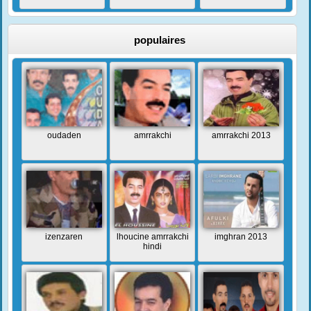
populaires
oudaden
amrrakchi
amrrakchi 2013
izenzaren
lhoucine amrrakchi
imghran 2013
hindi