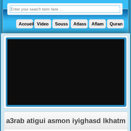
Accueil
Video
Souss
Atlass
Aflam
Quran
a3rab atigui asmon iyighasd lkhatm