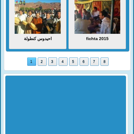
احيدوس كنطولة
fichta 2015
1
2
3
4
5
6
7
8