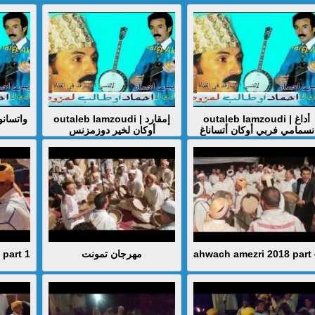
outaleb lamzoudi | أداغ
outaleb lamzoudi | إمقارد
نسمامي فربي أوكان أتساناغ
أوكان لخير دوزمزنس
part 1
مهرجان تمونت
ahwach amezri 2018 part 