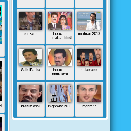
izenzaren
lhoucine
imghran 2013
amrrakchi hindi
Salh lBacha
lhoucine
ait lamane
amrrakchi
4
brahim assli
imghrane 2011
imghrane