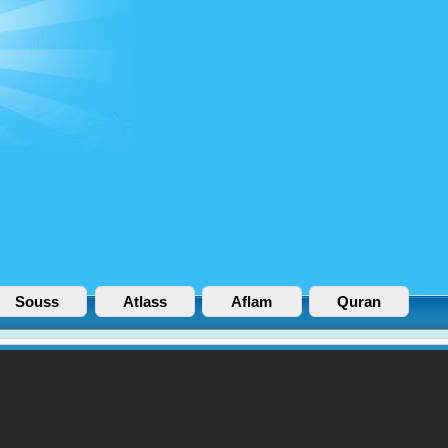
Souss
Atlass
Aflam
Quran