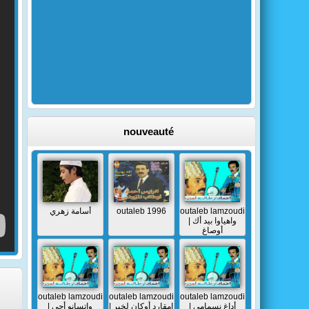
nouveauté
أسامة زهري
outaleb 1996
outaleb lamzoudi
| واهياوا بيد أك
أوصاغ
outaleb lamzoudi
outaleb lamzoudi
outaleb lamzoudi
| أداغ نسمامي
| إمقارد أوكان لخير
| واتسانو أجي