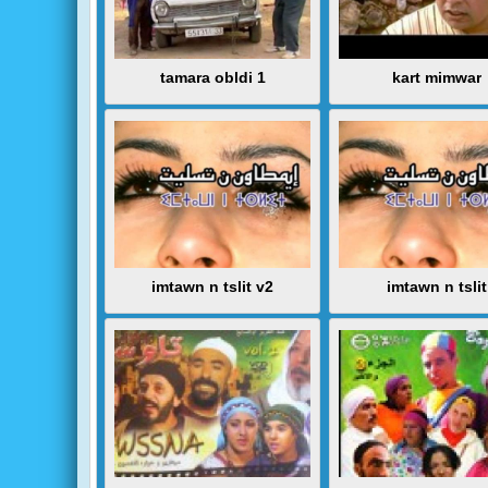
tamara obldi 1
kart mimwar
imtawn n tslit v2
imtawn n tslit