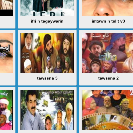
ifri n tagaywarin
imtawn n tslit v3
tawssna 3
tawssna 2