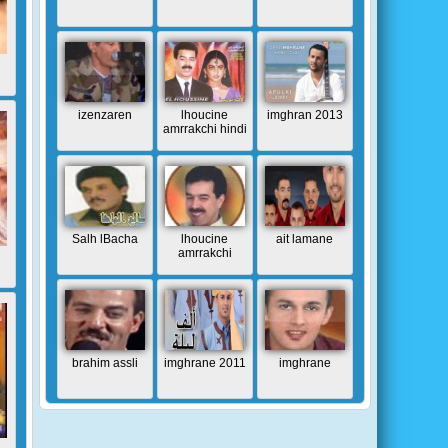
izenzaren
lhoucine
imghran 2013
amrrakchi hindi
Salh lBacha
lhoucine
ait lamane
amrrakchi
brahim assli
imghrane 2011
imghrane