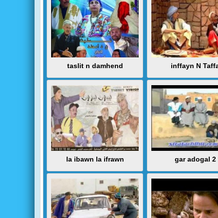
taslit n damhend
inffayn N Taff
la ibawn la ifrawn
gar adogal 2