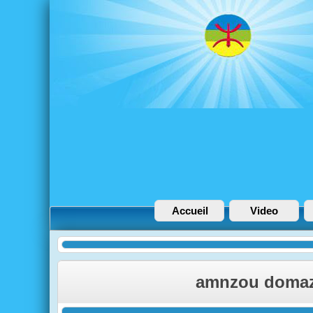
Accueil
Video
amnzou doma