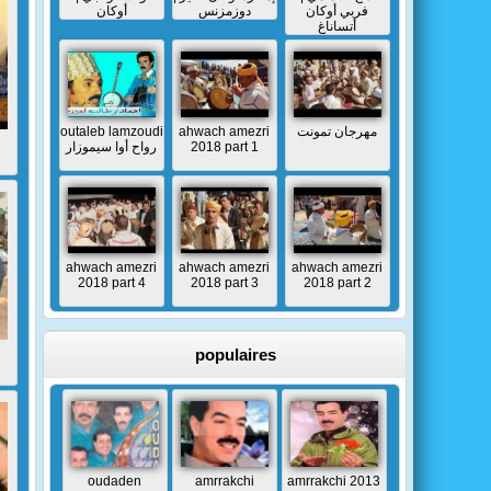
فربي أوكان
دوزمزنس
أوكان
أتساناغ
outaleb lamzoudi
ahwach amezri
مهرجان تمونت
رواح أوا سيموزار
2018 part 1
ahwach amezri
ahwach amezri
ahwach amezri
2018 part 4
2018 part 3
2018 part 2
populaires
oudaden
amrrakchi
amrrakchi 2013