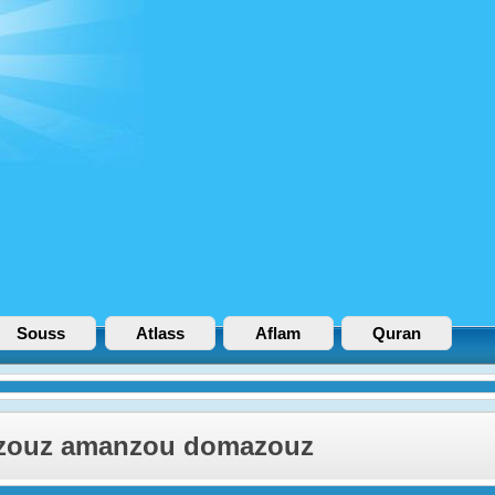
Souss
Atlass
Aflam
Quran
zouz amanzou domazouz