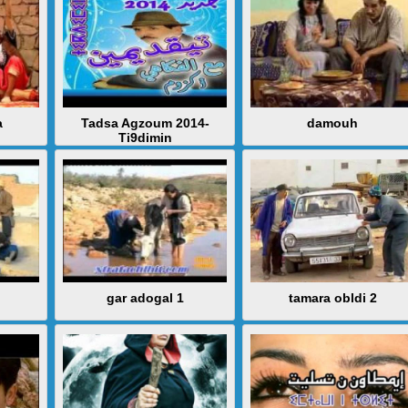
a
Tadsa Agzoum 2014-
damouh
Ti9dimin
gar adogal 1
tamara obldi 2