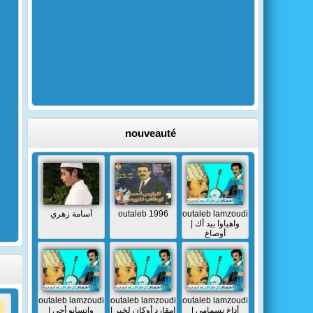
nouveauté
أسامة زهري
outaleb 1996
outaleb lamzoudi
| واهياوا بيد أك
أوصاغ
outaleb lamzoudi
outaleb lamzoudi
outaleb lamzoudi
| أداغ نسمامي
| إمقارد أوكان لخير
| واتسانو أجي