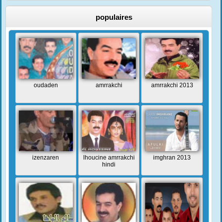
populaires
oudaden
amrrakchi
amrrakchi 2013
izenzaren
lhoucine amrrakchi
imghran 2013
hindi