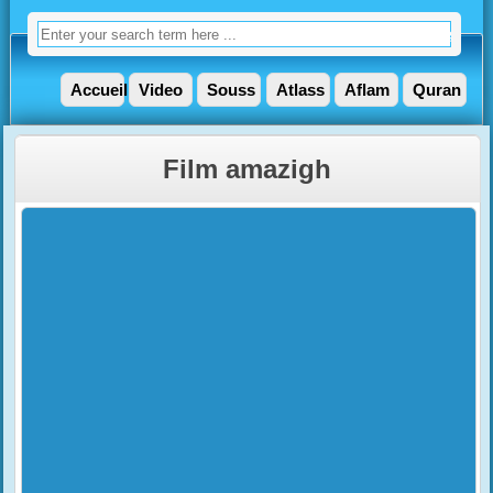
Accueil
Video
Souss
Atlass
Aflam
Quran
Film amazigh