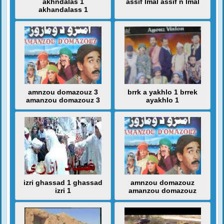
akhndalas 1
assif lmal assif n lmal
akhandalass 1
amnzou domazouz 3
brrk a yakhlo 1 brrek
amanzou domazouz 3
ayakhlo 1
izri ghassad 1 ghassad
amnzou domazouz
izri 1
amanzou domazouz