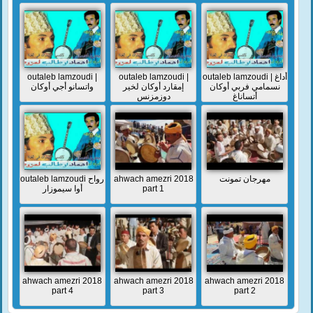
outaleb lamzoudi |
outaleb lamzoudi |
outaleb lamzoudi | أداغ
نسمامي فربي أوكان
إمقارد أوكان لخير
واتسانو أجي أوكان
أتساناغ
دوزمزنس
outaleb lamzoudi رواح
ahwach amezri 2018
مهرجان تمونت
أوا سيموزار
part 1
ahwach amezri 2018
ahwach amezri 2018
ahwach amezri 2018
part 4
part 3
part 2