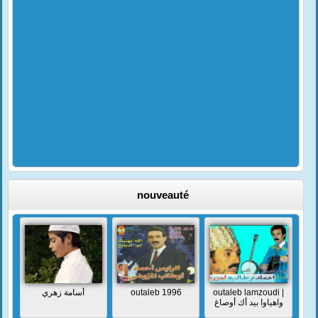
nouveauté
أسامة زهري
outaleb 1996
outaleb lamzoudi |
واهياوا بيد أك أوصاغ