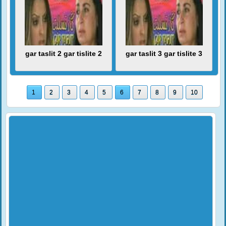
gar taslit 2 gar tislite 2
gar taslit 3 gar tislite 3
1
2
3
4
5
6
7
8
9
10