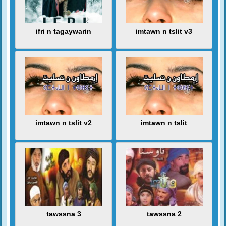
ifri n tagaywarin
imtawn n tslit v3
imtawn n tslit v2
imtawn n tslit
tawssna 3
tawssna 2