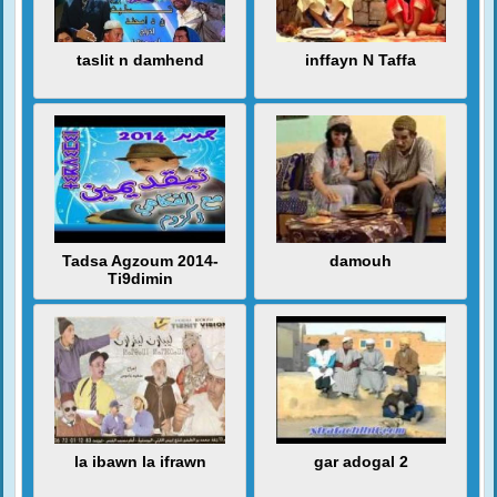
taslit n damhend
inffayn N Taffa
Tadsa Agzoum 2014-
damouh
Ti9dimin
la ibawn la ifrawn
gar adogal 2