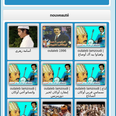
nouveauté
أسامة زهري
outaleb 1996
outaleb lamzoudi |
واهياوا بيد أك أوصاغ
outaleb lamzoudi |
outaleb lamzoudi |
outaleb lamzoudi | أداغ
نسمامي فربي أوكان
إمقارد أوكان لخير
واتسانو أجي أوكان
أتساناغ
دوزمزنس