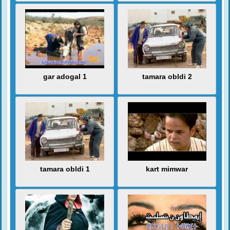
gar adogal 1
tamara obldi 2
tamara obldi 1
kart mimwar