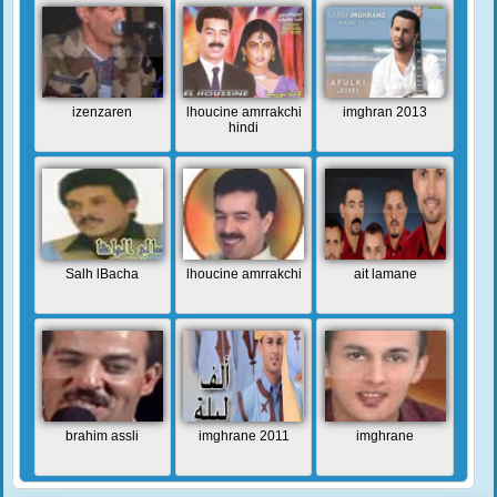
izenzaren
lhoucine amrrakchi
imghran 2013
hindi
Salh lBacha
lhoucine amrrakchi
ait lamane
brahim assli
imghrane 2011
imghrane