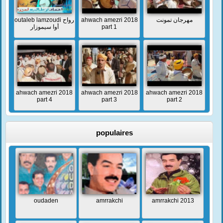
outaleb lamzoudi رواح
ahwach amezri 2018
مهرجان تمونت
أوا سيموزار
part 1
ahwach amezri 2018
ahwach amezri 2018
ahwach amezri 2018
part 4
part 3
part 2
populaires
oudaden
amrrakchi
amrrakchi 2013