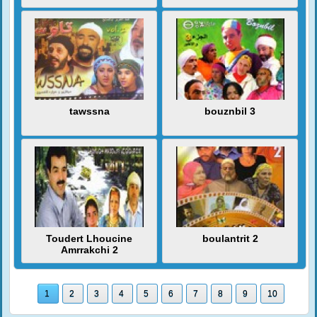
tawssna
bouznbil 3
Toudert Lhoucine
boulantrit 2
Amrrakchi 2
1
2
3
4
5
6
7
8
9
10