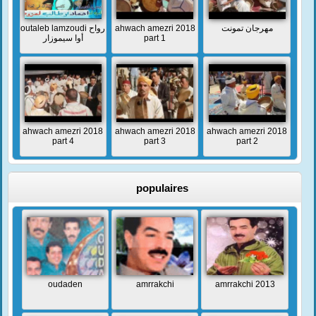
outaleb lamzoudi رواح
ahwach amezri 2018
مهرجان تمونت
أوا سيموزار
part 1
ahwach amezri 2018
ahwach amezri 2018
ahwach amezri 2018
part 4
part 3
part 2
populaires
oudaden
amrrakchi
amrrakchi 2013