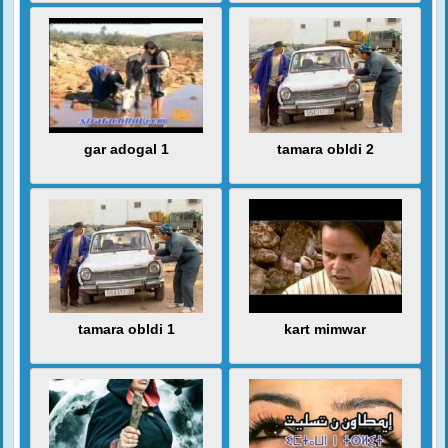
gar adogal 1
tamara obldi 2
tamara obldi 1
kart mimwar