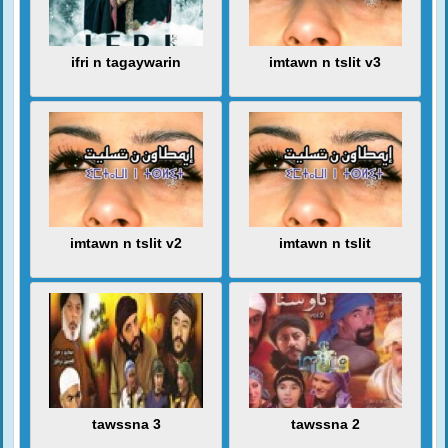
ifri n tagaywarin
imtawn n tslit v3
imtawn n tslit v2
imtawn n tslit
tawssna 3
tawssna 2