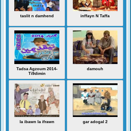
taslit n damhend
inffayn N Taffa
Tadsa Agzoum 2014-
damouh
Ti9dimin
la ibawn la ifrawn
gar adogal 2