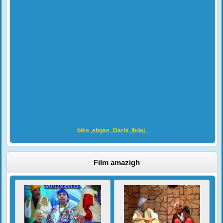
biks
,
abgas
,
l3arbi
,
lhdaj
,
Film amazigh