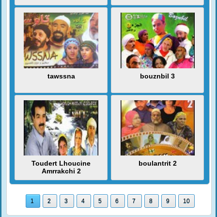
tawssna
bouznbil 3
Toudert Lhoucine
boulantrit 2
Amrrakchi 2
1
2
3
4
5
6
7
8
9
10