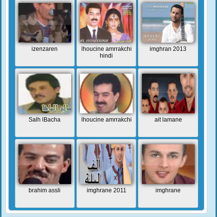
izenzaren
lhoucine amrrakchi
imghran 2013
hindi
Salh lBacha
lhoucine amrrakchi
ait lamane
brahim assli
imghrane 2011
imghrane