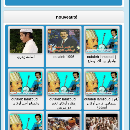
nouveauté
أسامة زهري
outaleb 1996
outaleb lamzoudi |
واهياوا بيد أك أوصاغ
outaleb lamzoudi |
outaleb lamzoudi |
outaleb lamzoudi | أداغ
نسمامي فربي أوكان
إمقارد أوكان لخير
واتسانو أجي أوكان
أتساناغ
دوزمزنس