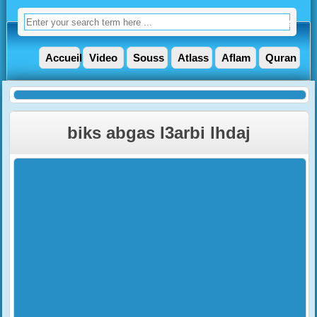
Accueil
Video
Souss
Atlass
Aflam
Quran
biks abgas l3arbi lhdaj