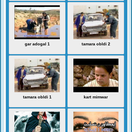
gar adogal 1
tamara obldi 2
tamara obldi 1
kart mimwar