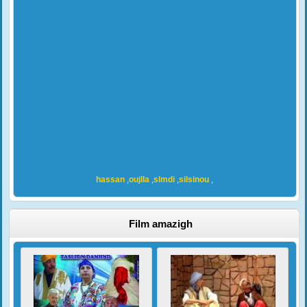
hassan
,
oujlla
,
slmdi
,
silsinou
,
Film amazigh