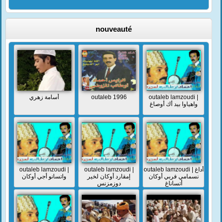
nouveauté
أسامة زهري
outaleb 1996
outaleb lamzoudi |
واهياوا بيد أك أوصاغ
outaleb lamzoudi |
outaleb lamzoudi |
outaleb lamzoudi | أداغ
نسمامي فربي أوكان
إمقارد أوكان لخير
واتسانو أجي أوكان
أتساناغ
دوزمزنس