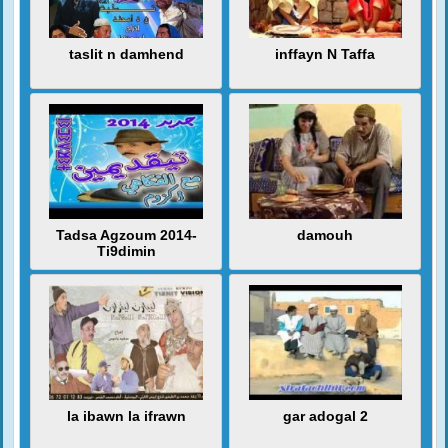
taslit n damhend
inffayn N Taffa
Tadsa Agzoum 2014-
damouh
Ti9dimin
la ibawn la ifrawn
gar adogal 2