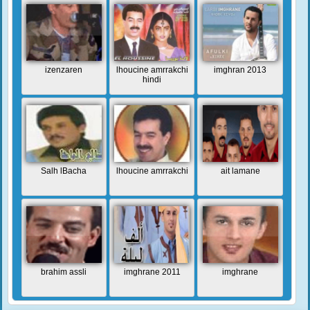
izenzaren
lhoucine amrrakchi
imghran 2013
hindi
Salh lBacha
lhoucine amrrakchi
ait lamane
brahim assli
imghrane 2011
imghrane