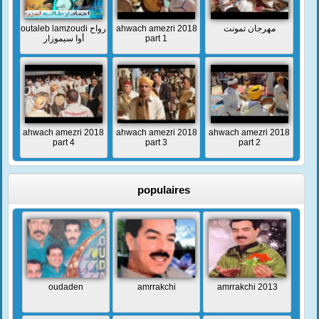
outaleb lamzoudi رواح
ahwach amezri 2018
مهرجان تمونت
أوا سيموزار
part 1
ahwach amezri 2018
ahwach amezri 2018
ahwach amezri 2018
part 4
part 3
part 2
populaires
oudaden
amrrakchi
amrrakchi 2013