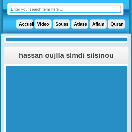
Accueil
Video
Souss
Atlass
Aflam
Quran
hassan oujlla slmdi silsinou