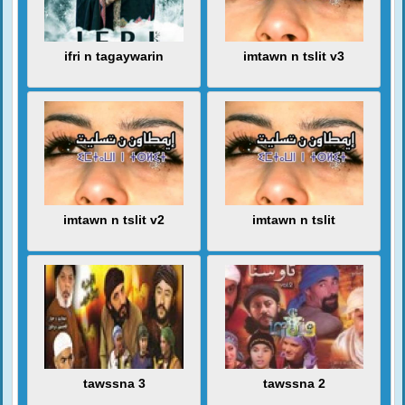
ifri n tagaywarin
imtawn n tslit v3
imtawn n tslit v2
imtawn n tslit
tawssna 3
tawssna 2