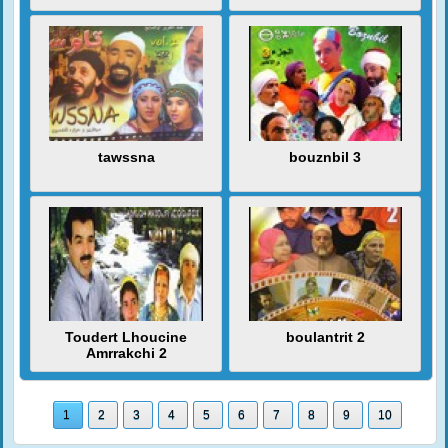
tawssna
bouznbil 3
Toudert Lhoucine
boulantrit 2
Amrrakchi 2
1
2
3
4
5
6
7
8
9
10