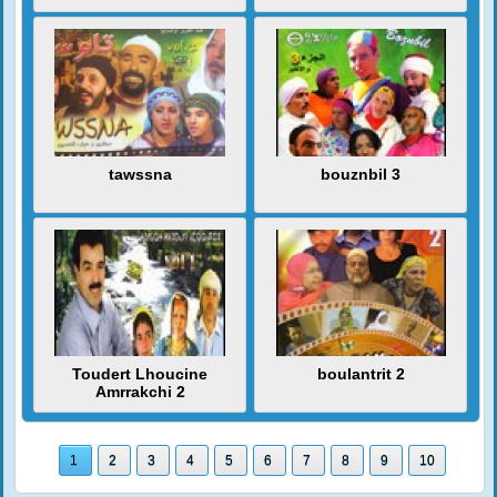
tawssna
bouznbil 3
Toudert Lhoucine
boulantrit 2
Amrrakchi 2
1
2
3
4
5
6
7
8
9
10