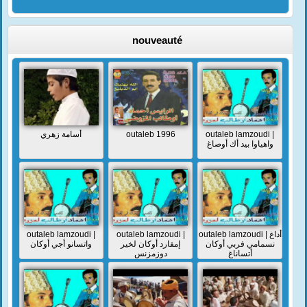
nouveauté
أسامة زهري
outaleb 1996
outaleb lamzoudi |
واهياوا بيد أك أوصاغ
outaleb lamzoudi |
outaleb lamzoudi |
outaleb lamzoudi | أداغ
نسمامي فربي أوكان
إمقارد أوكان لخير
واتسانو أجي أوكان
أتساناغ
دوزمزنس