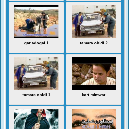
gar adogal 1
tamara obldi 2
tamara obldi 1
kart mimwar