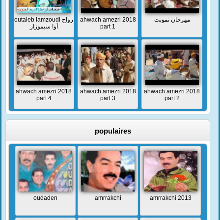
outaleb lamzoudi رواح
ahwach amezri 2018
مهرجان تمونت
أوا سيموزار
part 1
ahwach amezri 2018
ahwach amezri 2018
ahwach amezri 2018
part 4
part 3
part 2
populaires
oudaden
amrrakchi
amrrakchi 2013