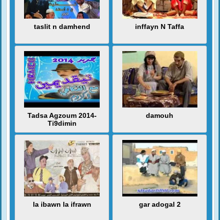
taslit n damhend
inffayn N Taffa
Tadsa Agzoum 2014-
damouh
Ti9dimin
la ibawn la ifrawn
gar adogal 2