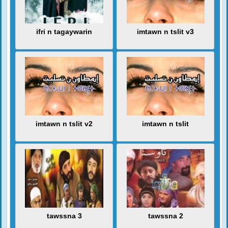
ifri n tagaywarin
imtawn n tslit v3
imtawn n tslit v2
imtawn n tslit
tawssna 3
tawssna 2