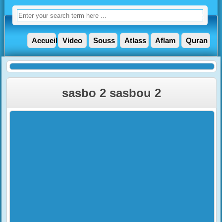
Accueil
Video
Souss
Atlass
Aflam
Quran
sasbo 2 sasbou 2