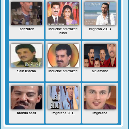
izenzaren
lhoucine amrrakchi
imghran 2013
hindi
Salh lBacha
lhoucine amrrakchi
ait lamane
brahim assli
imghrane 2011
imghrane