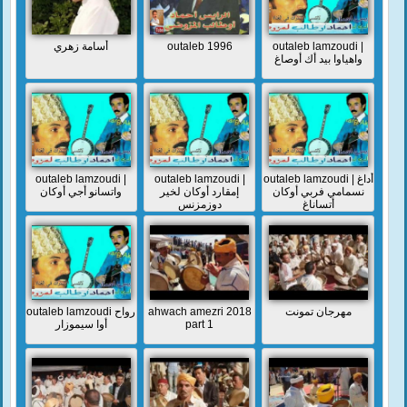
أسامة زهري
outaleb 1996
outaleb lamzoudi |
واهياوا بيد أك أوصاغ
outaleb lamzoudi |
outaleb lamzoudi |
outaleb lamzoudi | أداغ
نسمامي فربي أوكان
إمقارد أوكان لخير
واتسانو أجي أوكان
أتساناغ
دوزمزنس
outaleb lamzoudi رواح
ahwach amezri 2018
مهرجان تمونت
أوا سيموزار
part 1