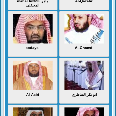
maher lm3i9li ماهر
Al-Qazabri
المعيقلي
sodaysi
Al-Ghamdi
Al-Asiri
ابو بكر الشاطري