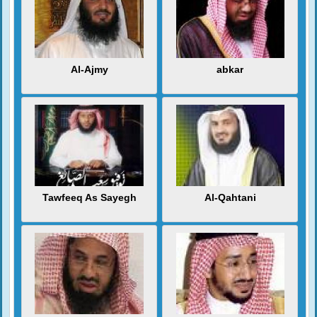
Al-Ajmy
abkar
Tawfeeq As Sayegh
Al-Qahtani