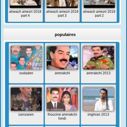
ahwach amezri 2018
ahwach amezri 2018
ahwach amezri 2018
part 4
part 3
part 2
populaires
oudaden
amrrakchi
amrrakchi 2013
izenzaren
lhoucine amrrakchi
imghran 2013
hindi