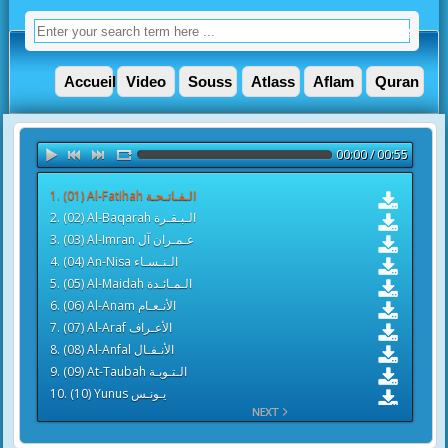
Accueil
Video
Souss
Atlass
Aflam
Quran