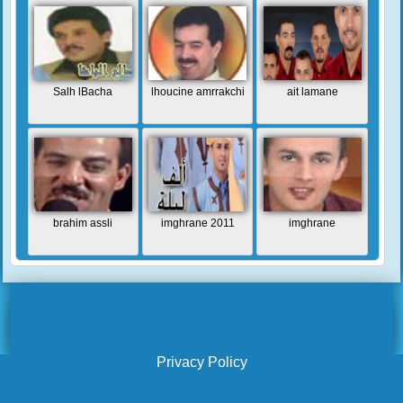
Salh lBacha
lhoucine amrrakchi
ait lamane
brahim assli
imghrane 2011
imghrane
Privacy Policy