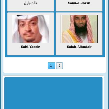
خالد جليل
Sami-Al-Hasn
Sahl-Yassin
Salah-Albudair
1
2