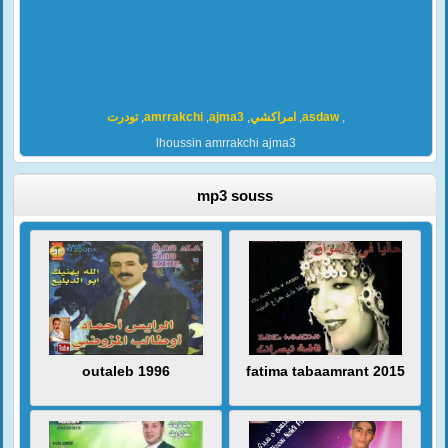
تودرت
,
amrrakchi
,
ajma3
,
امراكشي
,
asdaw
,
lhoussin amrrakchi ajma3
mp3 souss
outaleb 1996
fatima tabaamrant 2015