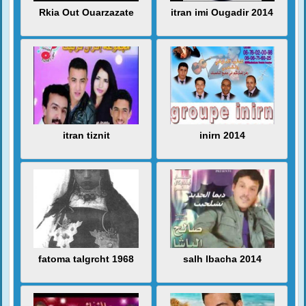
Rkia Out Ouarzazate
itran imi Ougadir 2014
itran tiznit
inirn 2014
fatoma talgrcht 1968
salh lbacha 2014