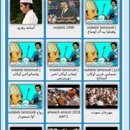
أسامة زهري
outaleb 1996
outaleb lamzoudi |
واهياوا بيد أك أوصاغ
outaleb lamzoudi |
outaleb lamzoudi |
outaleb lamzoudi | أداغ
نسمامي فربي أوكان
إمقارد أوكان لخير
واتسانو أجي أوكان
أتساناغ
دوزمزنس
outaleb lamzoudi رواح
ahwach amezri 2018
مهرجان تمونت
أوا سيموزار
part 1