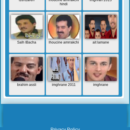
izenzaren
lhoucine amrrakchi
imghran 2013
hindi
Salh lBacha
lhoucine amrrakchi
ait lamane
brahim assli
imghrane 2011
imghrane
Privacy Policy