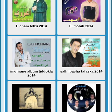
Hicham A3zri 2014
El mohib 2014
imghrane album tiddokla
salh lbacha tafaska 2014
2014