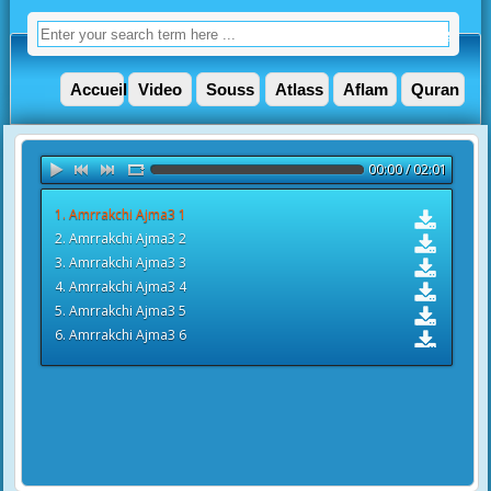
Accueil
Video
Souss
Atlass
Aflam
Quran