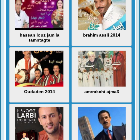
hassan louz jamila
brahim assli 2014
tamntagte
Oudaden 2014
amrrakchi ajma3