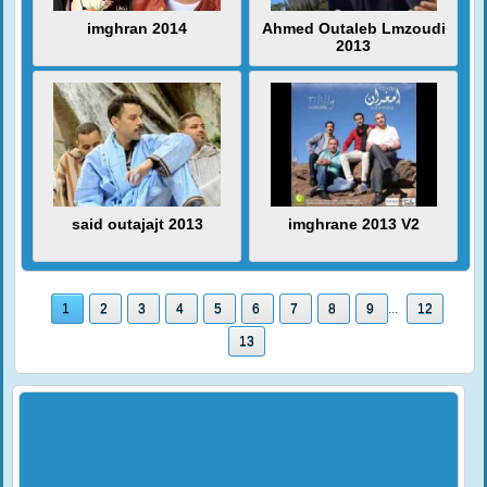
imghran 2014
Ahmed Outaleb Lmzoudi
2013
said outajajt 2013
imghrane 2013 V2
1
2
3
4
5
6
7
8
9
...
12
13