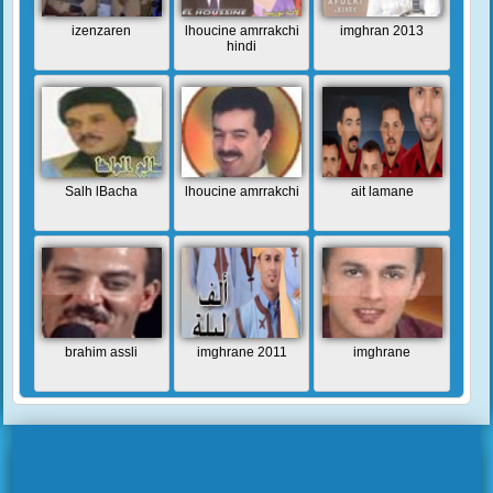
izenzaren
lhoucine amrrakchi
imghran 2013
hindi
Salh lBacha
lhoucine amrrakchi
ait lamane
brahim assli
imghrane 2011
imghrane