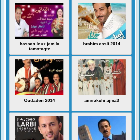
hassan louz jamila
brahim assli 2014
tamntagte
Oudaden 2014
amrrakchi ajma3