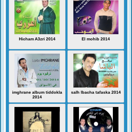
Hicham A3zri 2014
El mohib 2014
imghrane album tiddokla
salh lbacha tafaska 2014
2014