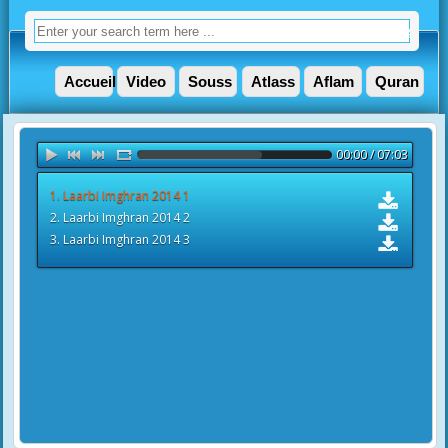
Accueil
Video
Souss
Atlass
Aflam
Quran