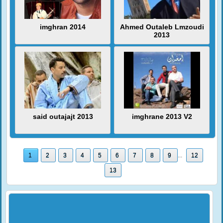
imghran 2014
Ahmed Outaleb Lmzoudi
2013
said outajajt 2013
imghrane 2013 V2
1
2
3
4
5
6
7
8
9
...
12
13