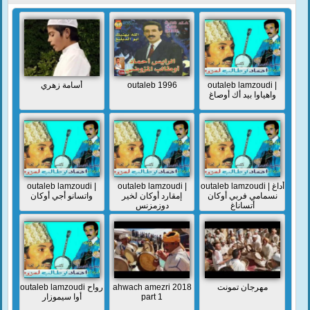
أسامة زهري
outaleb 1996
outaleb lamzoudi |
واهياوا بيد أك أوصاغ
outaleb lamzoudi |
outaleb lamzoudi |
outaleb lamzoudi | أداغ
نسمامي فربي أوكان
إمقارد أوكان لخير
واتسانو أجي أوكان
أتساناغ
دوزمزنس
outaleb lamzoudi رواح
ahwach amezri 2018
مهرجان تمونت
أوا سيموزار
part 1