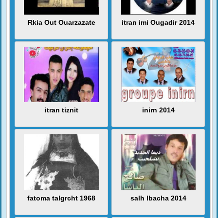
Rkia Out Ouarzazate
itran imi Ougadir 2014
itran tiznit
inirn 2014
fatoma talgrcht 1968
salh lbacha 2014