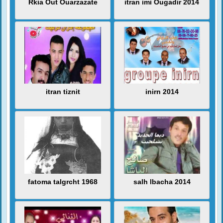
Rkia Out Ouarzazate
itran imi Ougadir 2014
itran tiznit
inirn 2014
fatoma talgrcht 1968
salh lbacha 2014