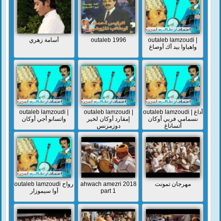
أسامة زهري
outaleb 1996
outaleb lamzoudi |
واهياوا بيد أك أوصاغ
outaleb lamzoudi |
outaleb lamzoudi |
outaleb lamzoudi | أداغ
نسمامي فربي أوكان
إمقارد أوكان لخير
واتسانو أجي أوكان
أتساناغ
دوزمزنس
outaleb lamzoudi رواح
ahwach amezri 2018
مهرجان تمونت
أوا سيموزار
part 1