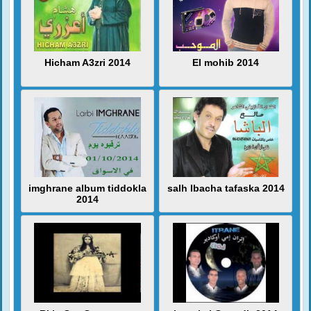
Hicham A3zri 2014
El mohib 2014
imghrane album tiddokla
salh lbacha tafaska 2014
2014