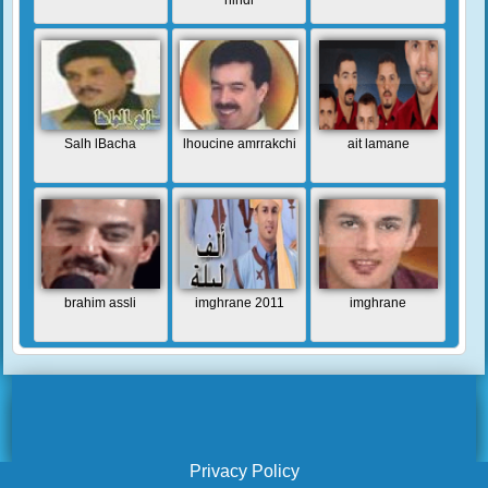
hindi
Salh lBacha
lhoucine amrrakchi
ait lamane
brahim assli
imghrane 2011
imghrane
Privacy Policy