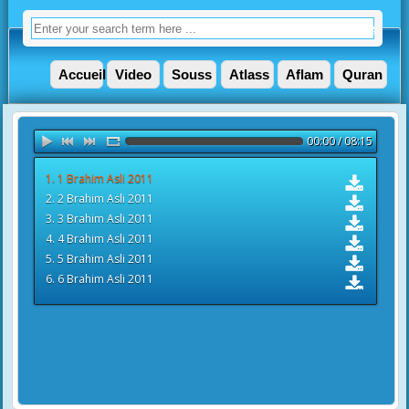
Accueil
Video
Souss
Atlass
Aflam
Quran