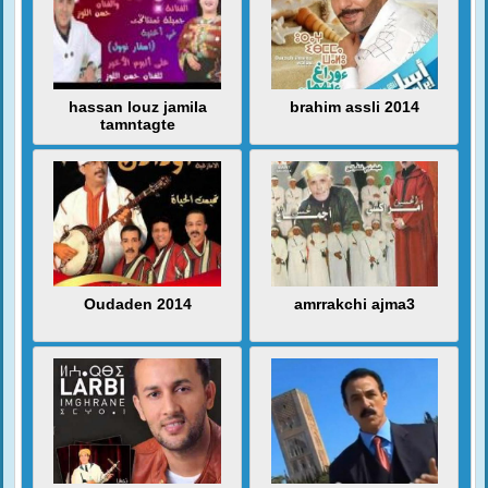
hassan louz jamila
brahim assli 2014
tamntagte
Oudaden 2014
amrrakchi ajma3