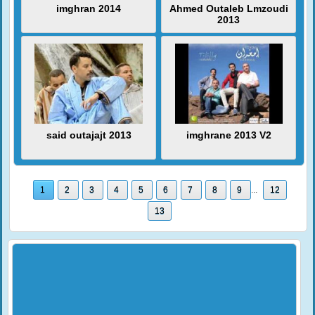
imghran 2014
Ahmed Outaleb Lmzoudi
2013
said outajajt 2013
imghrane 2013 V2
1
2
3
4
5
6
7
8
9
...
12
13