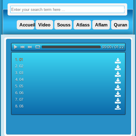
Accueil
Video
Souss
Atlass
Aflam
Quran