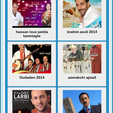
hassan louz jamila
brahim assli 2014
tamntagte
Oudaden 2014
amrrakchi ajma3