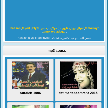
hassan
,
tayort
,
a3yal
,
حسن
,
تامولايت
,
تايورت
,
جهان
,
اعيال
,
tamoulayt
,
tamolayt
,
adogal
,
hassan aiyal jihan tayourt 2013 حسن اعيال و جهان تايورت
mp3 souss
outaleb 1996
fatima tabaamrant 2015