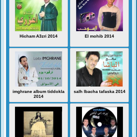
Hicham A3zri 2014
El mohib 2014
imghrane album tiddokla
salh lbacha tafaska 2014
2014