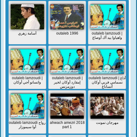
أسامة زهري
outaleb 1996
outaleb lamzoudi |
واهياوا بيد أك أوصاغ
outaleb lamzoudi |
outaleb lamzoudi |
outaleb lamzoudi | أداغ
نسمامي فربي أوكان
إمقارد أوكان لخير
واتسانو أجي أوكان
أتساناغ
دوزمزنس
outaleb lamzoudi رواح
ahwach amezri 2018
مهرجان تمونت
أوا سيموزار
part 1