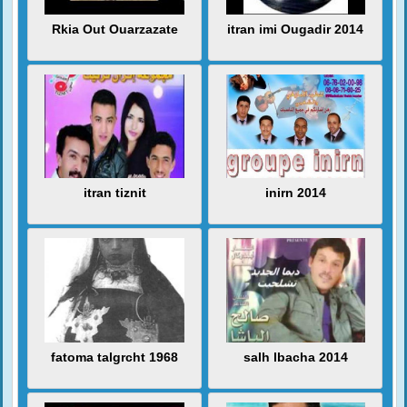
Rkia Out Ouarzazate
itran imi Ougadir 2014
itran tiznit
inirn 2014
fatoma talgrcht 1968
salh lbacha 2014