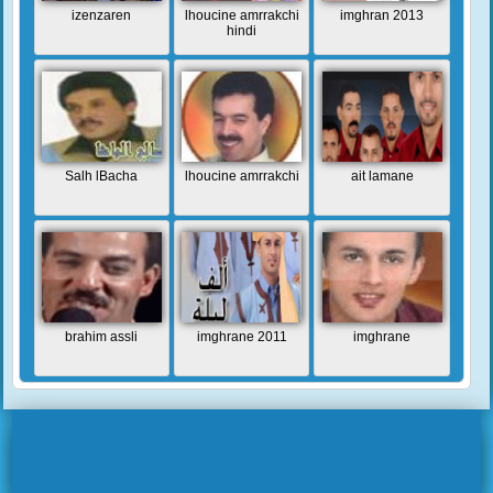
izenzaren
lhoucine amrrakchi
imghran 2013
hindi
Salh lBacha
lhoucine amrrakchi
ait lamane
brahim assli
imghrane 2011
imghrane