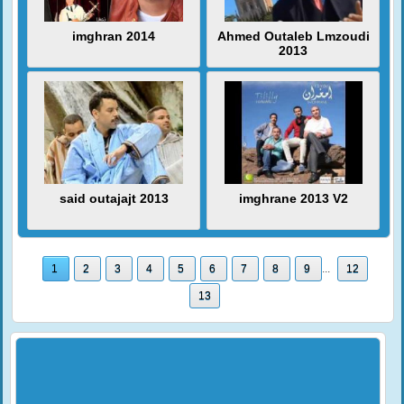
imghran 2014
Ahmed Outaleb Lmzoudi
2013
said outajajt 2013
imghrane 2013 V2
1
2
3
4
5
6
7
8
9
...
12
13