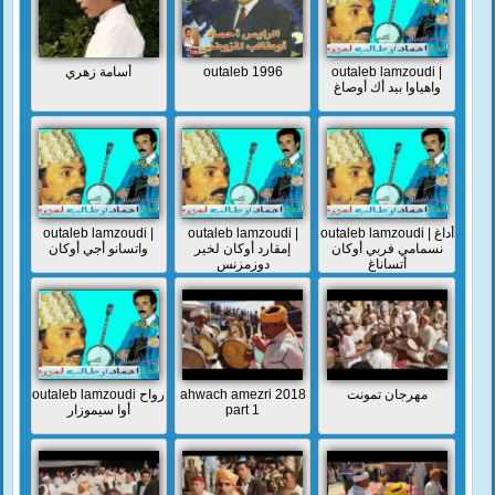
أسامة زهري
outaleb 1996
outaleb lamzoudi |
واهياوا بيد أك أوصاغ
outaleb lamzoudi |
outaleb lamzoudi |
outaleb lamzoudi | أداغ
نسمامي فربي أوكان
إمقارد أوكان لخير
واتسانو أجي أوكان
أتساناغ
دوزمزنس
outaleb lamzoudi رواح
ahwach amezri 2018
مهرجان تمونت
أوا سيموزار
part 1