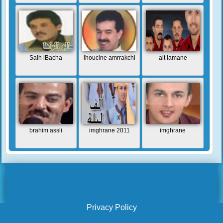
Salh lBacha
lhoucine amrrakchi
ait lamane
brahim assli
imghrane 2011
imghrane
Privacy Policy