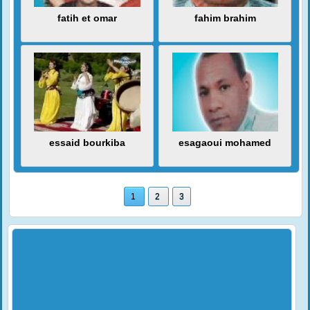
fatih et omar
fahim brahim
essaid bourkiba
esagaoui mohamed
1
2
3