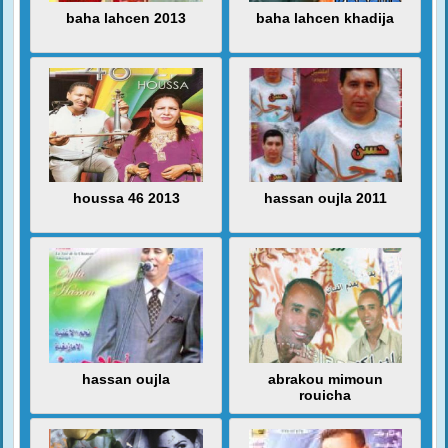
baha lahcen 2013
baha lahcen khadija
houssa 46 2013
hassan oujla 2011
hassan oujla
abrakou mimoun
rouicha