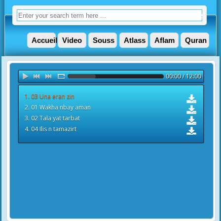
Accueil
Video
Souss
Atlass
Aflam
Quran