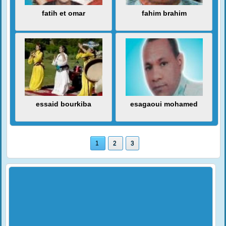
fatih et omar
fahim brahim
essaid bourkiba
esagaoui mohamed
1
2
3