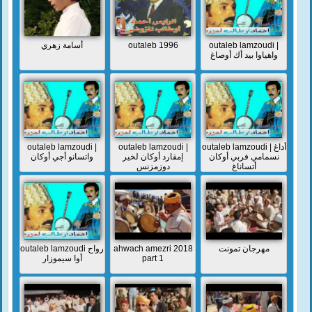
أسامة زهري
outaleb 1996
outaleb lamzoudi |
واهياوا بيد أك أوصاغ
outaleb lamzoudi |
outaleb lamzoudi |
outaleb lamzoudi | أداغ
نسمامي فربي أوكان
إمقارد أوكان لخير
واتسانو أجي أوكان
أتساناغ
دوزمزنس
outaleb lamzoudi رواح
ahwach amezri 2018
مهرجان تمونت
أوا سيموزار
part 1