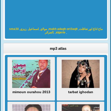
sma3il
,
زيزي
,
اسماعيل
,
مولاي
,
makh adagh ort3aqlt
,
ماخ اداغ اور تعاقلت
الجزائر
,
,
algerie
,
mp3 atlas
mimoun ourahou 2013
tarbat ighodan