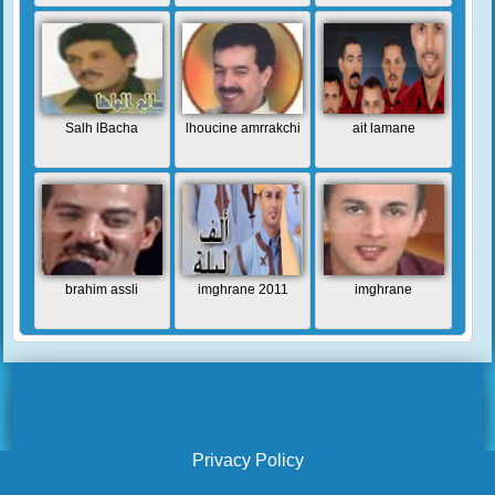
Salh lBacha
lhoucine amrrakchi
ait lamane
brahim assli
imghrane 2011
imghrane
Privacy Policy