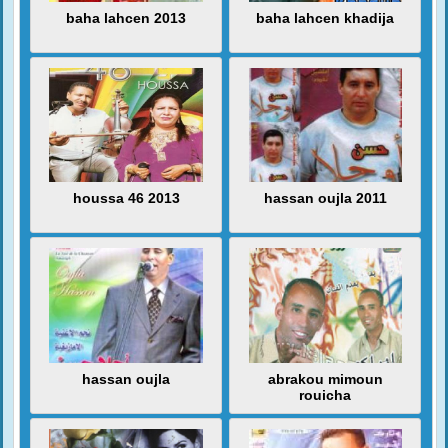
baha lahcen 2013
baha lahcen khadija
houssa 46 2013
hassan oujla 2011
hassan oujla
abrakou mimoun
rouicha