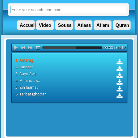
Accueil
Video
Souss
Atlass
Aflam
Quran