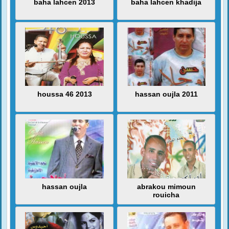
baha lahcen 2013
baha lahcen khadija
houssa 46 2013
hassan oujla 2011
hassan oujla
abrakou mimoun
rouicha