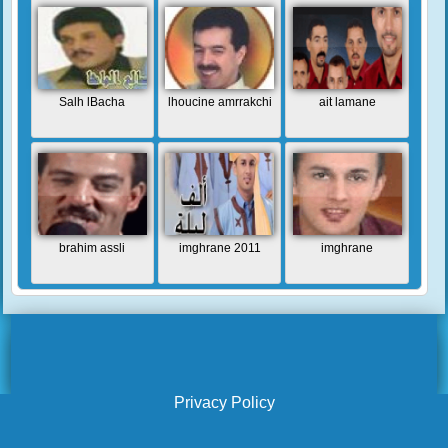
Salh lBacha
lhoucine amrrakchi
ait lamane
brahim assli
imghrane 2011
imghrane
Privacy Policy