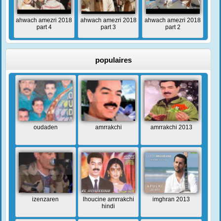
ahwach amezri 2018
ahwach amezri 2018
ahwach amezri 2018
part 4
part 3
part 2
populaires
oudaden
amrrakchi
amrrakchi 2013
izenzaren
lhoucine amrrakchi
imghran 2013
hindi