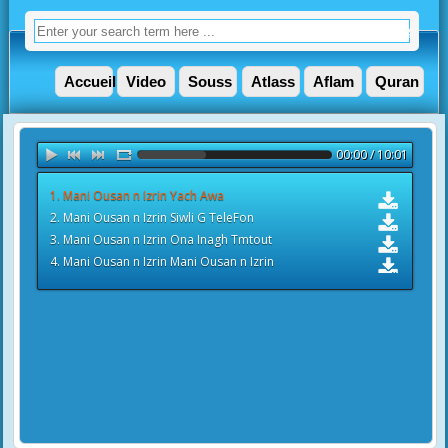
Accueil
Video
Souss
Atlass
Aflam
Quran