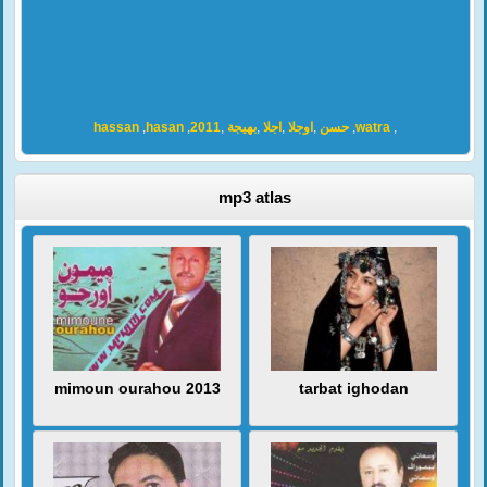
hassan
,
hasan
,
2011
,
بهيجة
,
اجلا
,
اوجلا
,
حسن
,
watra
,
mp3 atlas
mimoun ourahou 2013
tarbat ighodan