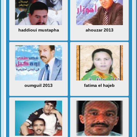
haddioui mustapha
ahouzar 2013
oumguil 2013
fatima el hajeb