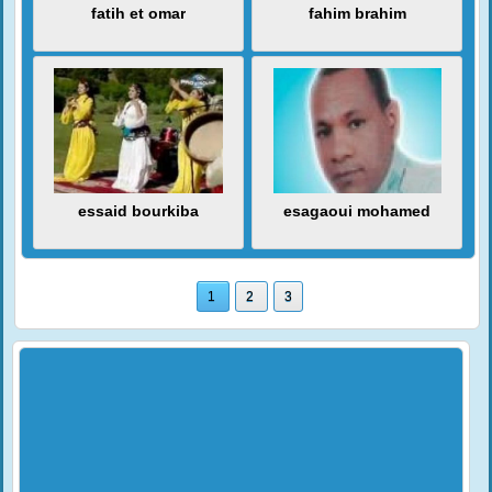
fatih et omar
fahim brahim
essaid bourkiba
esagaoui mohamed
1
2
3