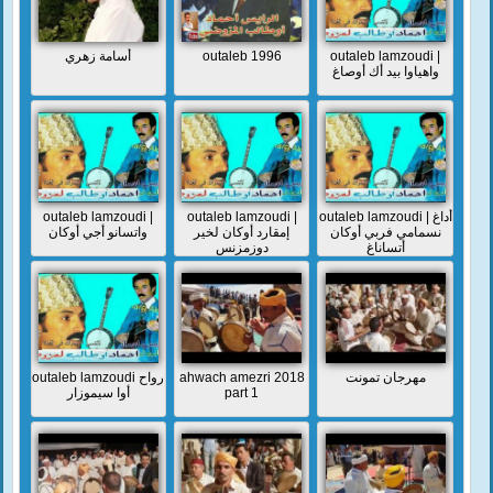
أسامة زهري
outaleb 1996
outaleb lamzoudi |
واهياوا بيد أك أوصاغ
outaleb lamzoudi |
outaleb lamzoudi |
outaleb lamzoudi | أداغ
نسمامي فربي أوكان
إمقارد أوكان لخير
واتسانو أجي أوكان
أتساناغ
دوزمزنس
outaleb lamzoudi رواح
ahwach amezri 2018
مهرجان تمونت
أوا سيموزار
part 1