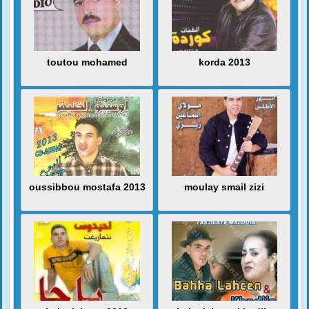
toutou mohamed
korda 2013
oussibbou mostafa 2013
moulay smail zizi